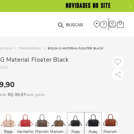
DISPON
EM
O que você está procurando?
e
BOLSAS
TRANSVERSAL
BOLSA G MATERIAL FLOATER BLACK
e
G Material Floater Black
8262
p
9,90
Selecione seu
R$
99
,
97
sem juros
estado:
O
Usar
loca
Bege
Vermelho
Marrom
Marrom
Marrom
Marrom
Preto
Preto