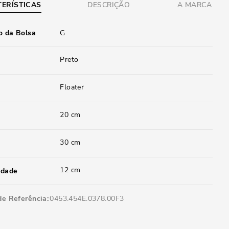
ERÍSTICAS
DESCRIÇÃO
A MARCA
 da Bolsa
G
Preto
Floater
20 cm
30 cm
12 cm
idade
de Referência
0453.454E.0378.00F3