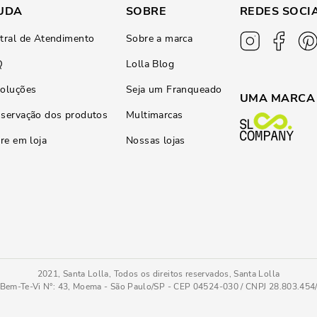
UDA
SOBRE
REDES SOCI
tral de Atendimento
Sobre a marca
Q
Lolla Blog
oluções
Seja um Franqueado
UMA MARCA
servação dos produtos
Multimarcas
ire em loja
Nossas lojas
2021, Santa Lolla, Todos os direitos reservados, Santa Lolla
Bem-Te-Vi N°: 43, Moema - São Paulo/SP - CEP 04524-030 / CNPJ 28.803.45
PC
COMPRAR AGOR
Tamanho
: