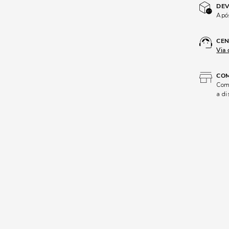
DEV
Após
CEN
Via 
COM
Comp
a di