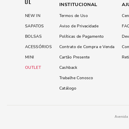
INSTITUCIONAL
AJ
NEW IN
Termos de Uso
Cen
SAPATOS
Aviso de Privacidade
FA
BOLSAS
Políticas de Pagamento
Dev
ACESSÓRIOS
Contrato de Compra e Venda
Con
MINI
Cartão Presente
Ret
OUTLET
Cashback
Trabalhe Conosco
Catálogo
Avenida 
Bolsa G Material Floater Black