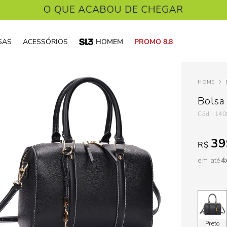
SAS
ACESSÓRIOS
HOMEM
PROMO 8.8
Bolsa 
:
140
39
R$
em até
4
Preto