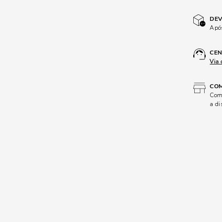
DEV
Após
CEN
Via 
COM
Comp
a di