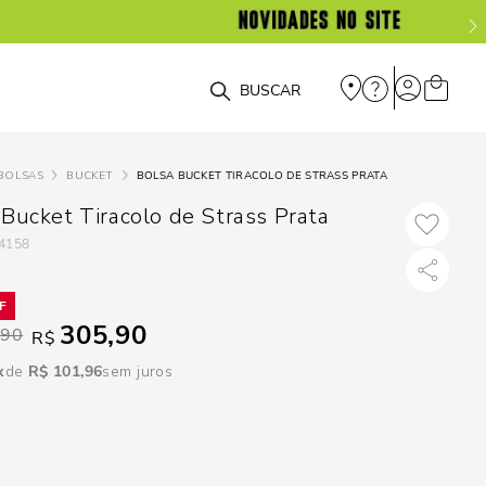
DISPON
EM
O que você está procurando?
e
BOLSAS
BUCKET
BOLSA BUCKET TIRACOLO DE STRASS PRATA
e
 Bucket Tiracolo de Strass Prata
4158
p
Selecione seu
305,90
,90
R$
estado:
R$
101
,
96
sem juros
O
Usar
loca