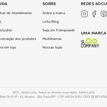
UDA
SOBRE
REDES SOCI
tral de Atendimento
Sobre a marca
Q
Lolla Blog
oluções
Seja um Franqueado
UMA MARCA
servação dos produtos
Multimarcas
ire em loja
Nossas lojas
2021, Santa Lolla, Todos os direitos reservados, Santa Lolla
Bem-Te-Vi N°: 43, Moema - São Paulo/SP - CEP 04524-030 / CNPJ 28.803.45
 Prata
UN
COMPRAR AGOR
Tamanho
: