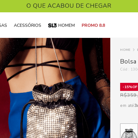
SAS
ACESSÓRIOS
HOMEM
PROMO 8.8
Bolsa
:
130
15%
R$
359
em até
3