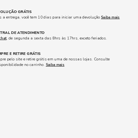
OLUÇÃO GRÁTIS
 a entrega, você tem 10 dias para iniciar uma devolução
Saiba mais
TRAL DE ATENDIMENTO
chat
, de segunda a sexta das 8hrs às 17hrs, exceto feriados.
PRE E RETIRE GRÁTIS
re pelo site e retire grátis em uma de nossas lojas. Consulte
sponibilidade no carrinho.
Saiba mais