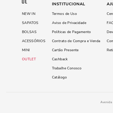
INSTITUCIONAL
AJ
NEW IN
Termos de Uso
Cen
SAPATOS
Aviso de Privacidade
FA
BOLSAS
Políticas de Pagamento
Dev
ACESSÓRIOS
Contrato de Compra e Venda
Con
MINI
Cartão Presente
Ret
OUTLET
Cashback
Trabalhe Conosco
Catálogo
Avenida 
Bolsa Bucket Tiracolo de Strass
R$
359
,
90