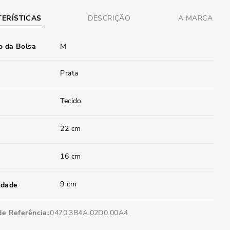
ERÍSTICAS
DESCRIÇÃO
A MARCA
 da Bolsa
M
Prata
Tecido
22 cm
16 cm
9 cm
idade
de Referência
0470.3B4A.02D0.00A4