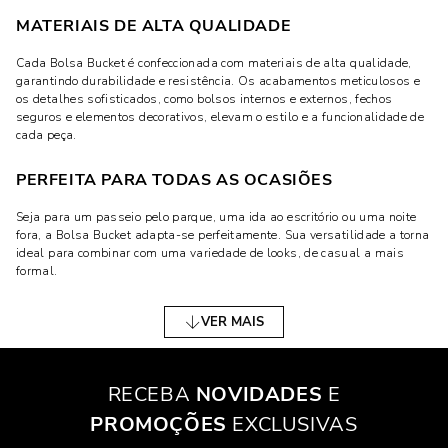
MATERIAIS DE ALTA QUALIDADE
Cada Bolsa Bucket é confeccionada com materiais de alta qualidade,
garantindo durabilidade e resistência. Os acabamentos meticulosos e
os detalhes sofisticados, como bolsos internos e externos, fechos
seguros e elementos decorativos, elevam o estilo e a funcionalidade de
cada peça.
PERFEITA PARA TODAS AS OCASIÕES
Seja para um passeio pelo parque, uma ida ao escritório ou uma noite
fora, a Bolsa Bucket adapta-se perfeitamente. Sua versatilidade a torna
ideal para combinar com uma variedade de looks, de casual a mais
formal.
DESCUBRA NOSSA COLEÇÃO
VER MAIS
Visite a Santa Lolla hoje e escolha entre nossa ampla variedade de
Bolsas Bucket. Encontre o equilíbrio perfeito entre estilo e praticidade, e
faça da sua bolsa um statement de moda em seu dia a dia.
RECEBA
NOVIDADES
E
PROMOÇÕES
EXCLUSIVAS