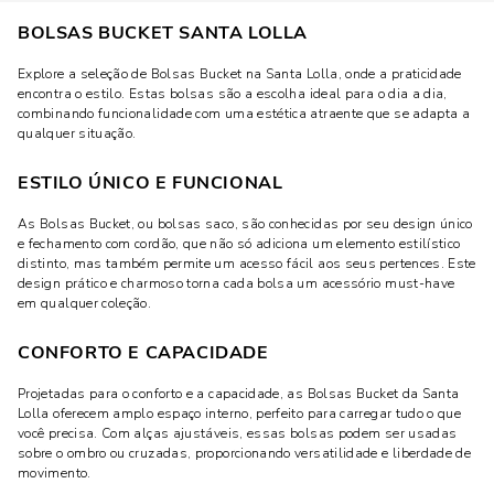
BOLSAS BUCKET SANTA LOLLA
Explore a seleção de Bolsas Bucket na Santa Lolla, onde a praticidade
encontra o estilo. Estas bolsas são a escolha ideal para o dia a dia,
combinando funcionalidade com uma estética atraente que se adapta a
qualquer situação.
ESTILO ÚNICO E FUNCIONAL
As Bolsas Bucket, ou bolsas saco, são conhecidas por seu design único
e fechamento com cordão, que não só adiciona um elemento estilístico
distinto, mas também permite um acesso fácil aos seus pertences. Este
design prático e charmoso torna cada bolsa um acessório must-have
em qualquer coleção.
CONFORTO E CAPACIDADE
Projetadas para o conforto e a capacidade, as Bolsas Bucket da Santa
Lolla oferecem amplo espaço interno, perfeito para carregar tudo o que
você precisa. Com alças ajustáveis, essas bolsas podem ser usadas
sobre o ombro ou cruzadas, proporcionando versatilidade e liberdade de
movimento.