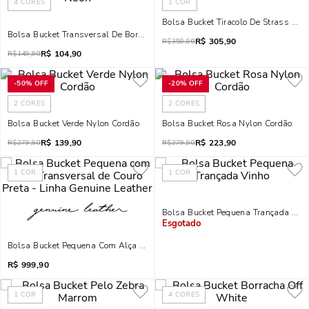
4
CORES
1
COR
Bolsa Bucket Tiracolo De Strass Prat
Bolsa Bucket Transversal De Borracha Verde Limão Neon
R$
305,90
R$
359,90
R$
104,90
R$
149,90
-
50%
OFF
-
20%
OFF
2
CORES
2
CORES
Bolsa Bucket Verde Nylon Cordão
Bolsa Bucket Rosa Nylon Cordão
R$
139,90
R$
223,90
R$
279,90
R$
279,90
1
COR
1
COR
Bolsa Bucket Pequena Trançada Vin
Indisponível
Bolsa Bucket Pequena Com Alça Transversal De Couro Preta - Linha Genuin
R$
999,90
1
COR
4
CORES