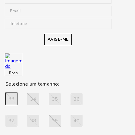
AVISE-ME
Rosa
33
34
35
36
37
38
39
40