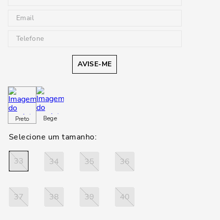
AVISE-ME
Bege
Preto
33
34
35
36
37
38
39
40