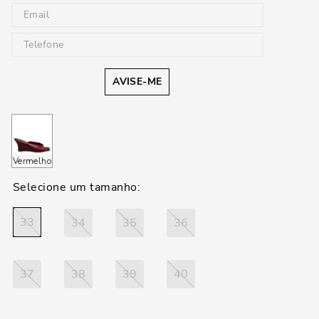
AVISE-ME
Vermelho
33
34
35
36
37
38
39
40