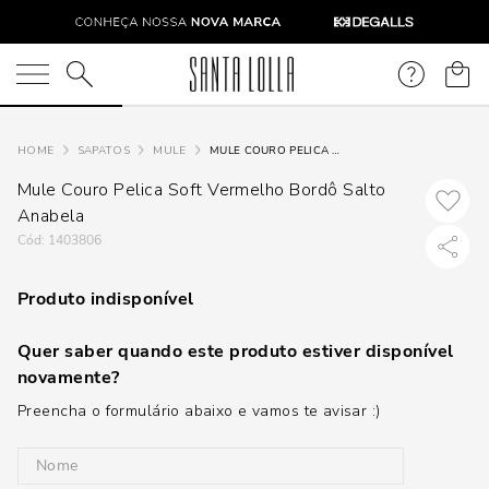
O que você está procurando?
SAPATOS
MULE
MULE COURO PELICA SOFT VERMELHO BORDÔ SALTO ANABELA
Mule Couro Pelica Soft Vermelho Bordô Salto
Anabela
:
1403806
Produto indisponível
Quer saber quando este produto estiver disponível
novamente?
Preencha o formulário abaixo e vamos te avisar :)