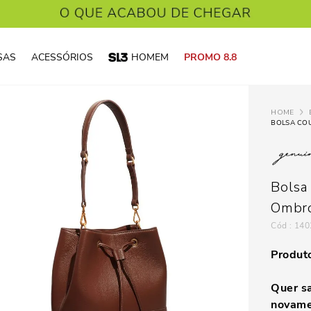
SAS
ACESSÓRIOS
HOMEM
PROMO 8.8
BOLSA CO
Bolsa
Ombr
:
140
Produto
Quer sa
novame