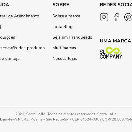
UDA
SOBRE
REDES SOCI
tral de Atendimento
Sobre a marca
Q
Lolla Blog
oluções
Seja um Franqueado
UMA MARCA
servação dos produtos
Multimarcas
ire em loja
Nossas lojas
2021, Santa Lolla, Todos os direitos reservados, Santa Lolla
Bem-Te-Vi N°: 43, Moema - São Paulo/SP - CEP 04524-030 / CNPJ 28.803.45