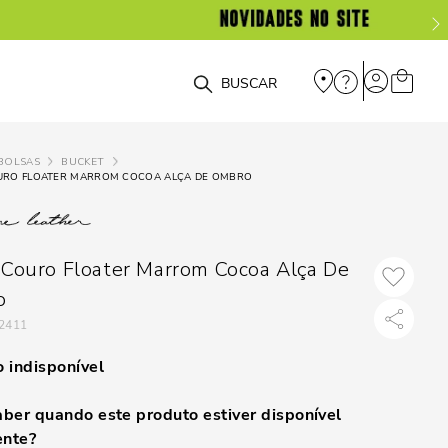
O que você está procurando?
BOLSAS
BUCKET
URO FLOATER MARROM COCOA ALÇA DE OMBRO
 Couro Floater Marrom Cocoa Alça De
o
2411
 indisponível
ber quando este produto estiver disponível
nte?