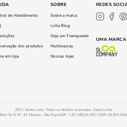
UDA
SOBRE
REDES SOCI
tral de Atendimento
Sobre a marca
Q
Lolla Blog
oluções
Seja um Franqueado
UMA MARCA
servação dos produtos
Multimarcas
ire em loja
Nossas lojas
2021, Santa Lolla, Todos os direitos reservados, Santa Lolla
Bem-Te-Vi N°: 43, Moema - São Paulo/SP - CEP 04524-030 / CNPJ 28.803.45