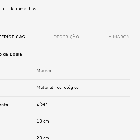
guia de tamanhos
ERÍSTICAS
DESCRIÇÃO
A MARCA
 da Bolsa
P
Marrom
Material Tecnológico
Zíper
ento
13 cm
23 cm