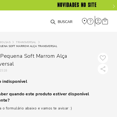
O que você está procurando?
BOLSAS
TRANSVERSAL
QUENA SOFT MARROM ALÇA TRANSVERSAL
 Pequena Soft Marrom Alça
versal
1518
 indisponível
ber quando este produto estiver disponível
nte?
 o formulário abaixo e vamos te avisar :)