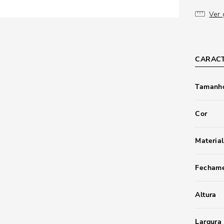
Ver 
CARACT
Tamanho
Cor
Material
Fecham
Altura
Largura