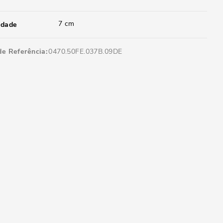
7 cm
idade
de Referência
0470.50FE.037B.09DE