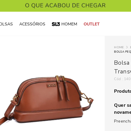
OLSAS
ACESSÓRIOS
HOMEM
OUTLET
BOLSA PE
Bolsa
Trans
:
140
Produto
Quer sa
novame
Preencha