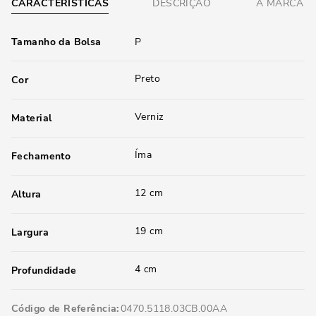
CARACTERÍSTICAS
DESCRIÇÃO
A MARCA
Tamanho da Bolsa
P
Preto
Cor
Verniz
Material
Íma
Fechamento
12 cm
Altura
19 cm
Largura
4 cm
Profundidade
Código de Referência
0470.5118.03CB.00AA