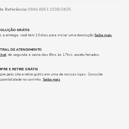
de Referência
0846.4B51.033B.04D5
OLUÇÃO GRÁTIS
 a entrega, você tem 10 dias para iniciar uma devolução
Saiba mais
TRAL DE ATENDIMENTO
chat
, de segunda a sexta das 8hrs às 17hrs, exceto feriados.
PRE E RETIRE GRÁTIS
re pelo site e retire grátis em uma de nossas lojas. Consulte
sponibilidade no carrinho.
Saiba mais