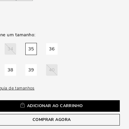
a
34
35
36
38
39
40
 guia de tamanhos
ADICIONAR AO CARRINHO
COMPRAR AGORA