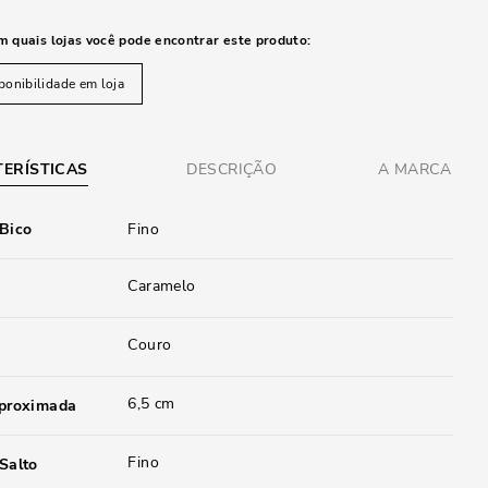
m quais lojas você pode encontrar este produto:
ponibilidade em loja
ERÍSTICAS
DESCRIÇÃO
A MARCA
 Bico
Fino
Caramelo
Couro
6,5 cm
aproximada
Fino
Salto