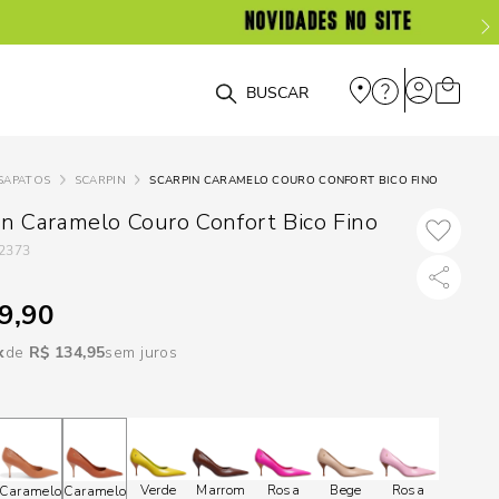
DISPON
EM
O que você está procurando?
e
SAPATOS
SCARPIN
SCARPIN CARAMELO COURO CONFORT BICO FINO
e
in Caramelo Couro Confort Bico Fino
2373
p
9,90
Selecione seu
R$
134
,
95
sem juros
estado:
O
Usar
loca
Verde
Marrom
Rosa
Bege
Rosa
Caramelo
Caramelo