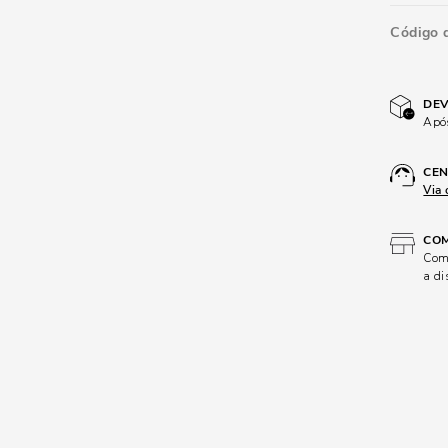
Código 
DEV
Após
CEN
Via 
COM
Comp
a di