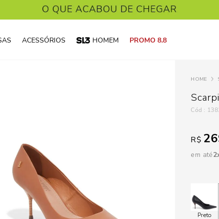
SAS
ACESSÓRIOS
HOMEM
PROMO 8.8
Scarp
:
138
26
R$
em até
2
Preto