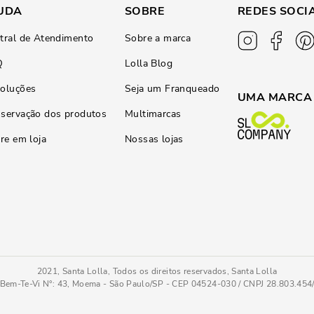
UDA
SOBRE
REDES SOCI
tral de Atendimento
Sobre a marca
Q
Lolla Blog
oluções
Seja um Franqueado
UMA MARCA
servação dos produtos
Multimarcas
ire em loja
Nossas lojas
2021, Santa Lolla, Todos os direitos reservados, Santa Lolla
Bem-Te-Vi N°: 43, Moema - São Paulo/SP - CEP 04524-030 / CNPJ 28.803.45
Bico Fino
35
COMPRAR AGOR
Tamanho
: