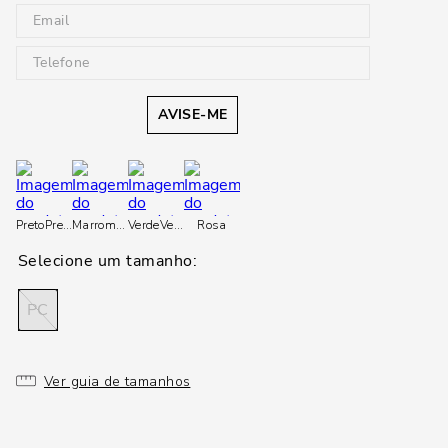
AVISE-ME
Preto
Preto
Marrom
Marrom
Verde
Verde
Rosa
PC
Ver guia de tamanhos