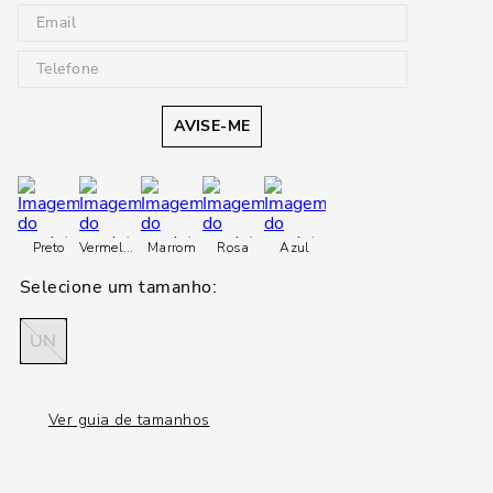
AVISE-ME
Preto
Vermelho
Vermelho
Marrom
Rosa
Azul
UN
Ver guia de tamanhos