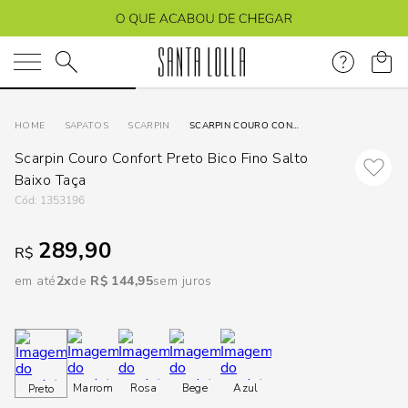
DISPON
EM
O que você está procurando?
e
SAPATOS
SCARPIN
SCARPIN COURO CONFORT PRETO BICO FINO SALTO BAIXO TAÇA
Scarpin Couro Confort Preto Bico Fino Salto
e
Baixo Taça
:
1353196
p
289,90
R$
Selecione
em até
2
R$
144
,
95
sem juros
seu
estado:
O
Marrom
Rosa
Bege
Azul
Preto
Usar