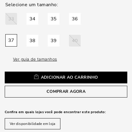
loca
a
33
34
35
36
37
38
39
40
Ver guia de tamanhos
ADICIONAR AO CARRINHO
COMPRAR AGORA
Confira em quais lojas você pode encontrar este produto:
Ver disponibilidade em loja