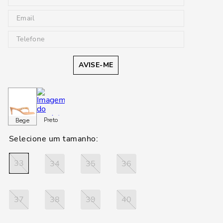
AVISE-ME
Preto
Bege
33
34
35
36
37
38
39
40