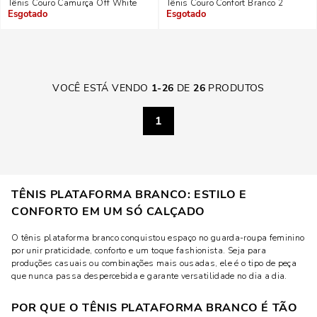
Tênis Couro Camurça Off White
Tênis Couro Confort Branco 2
Indisponível
Indisponível
VOCÊ ESTÁ VENDO
1
-
26
DE
26
PRODUTOS
1
TÊNIS PLATAFORMA BRANCO: ESTILO E
CONFORTO EM UM SÓ CALÇADO
O tênis plataforma branco conquistou espaço no guarda-roupa feminino
por unir praticidade, conforto e um toque fashionista. Seja para
produções casuais ou combinações mais ousadas, ele é o tipo de peça
que nunca passa despercebida e garante versatilidade no dia a dia.
POR QUE O TÊNIS PLATAFORMA BRANCO É TÃO