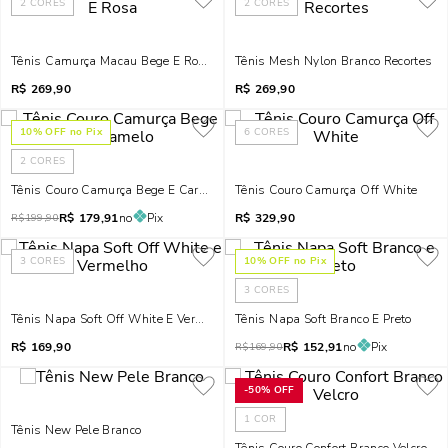
2
CORES
2
CORES
Tênis Camurça Macau Bege E Rosa
Tênis Mesh Nylon Branco Recortes
R$
269,90
R$
269,90
10
% OFF no Pix
6
CORES
2
CORES
Tênis Couro Camurça Bege E Caramelo
Tênis Couro Camurça Off White
R$
179,91
no
Pix
R$
329,90
R$
199,90
3
CORES
10
% OFF no Pix
3
CORES
Tênis Napa Soft Off White E Vermelho
Tênis Napa Soft Branco E Preto
R$
169,90
R$
152,91
no
Pix
R$
169,90
-
50%
OFF
1
COR
Tênis New Pele Branco