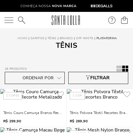
O que você está procurando?
SAPATOS
TÊNIS
BRANCO
OFF WHITE
PLATAFORMA
TÊNIS
26
PRODUTOS
2
CORES
1
COR
Tênis Couro Camurça Branco Recorte Metalizado
Tênis Polvora Têxtil Recortes Branco
R$
299,90
R$
269,90