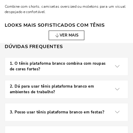
Combine com shorts, camisetas oversized ou moletons para um visual
despojado e confortável.
LOOKS MAIS SOFISTICADOS COM TÊNIS
PLATAFORMA BRANCO
VER MAIS
Use com blazer, calça reta ou até vestidos midi para elevar o estilo sem
DÚVIDAS FREQUENTES
abrir mão da praticidade.
VANTAGENS DO TÊNIS PLATAFORMA BRANCO
1
.
O tênis plataforma branco combina com roupas
de cores fortes?
Alongam a silhueta
Sim, o branco é neutro e harmoniza perfeitamente com
Oferecem conforto para caminhar
cores vibrantes.
2
.
Dá para usar tênis plataforma branco em
ambientes de trabalho?
São fáceis de combinar
Sim, especialmente se o dress code for casual ou casual
Adicionam estilo em qualquer look
chic.
3
.
Posso usar tênis plataforma branco em festas?
COMO CUIDAR DO SEU TÊNIS PLATAFORMA
BRANCO
Claro! Combine com vestidos ou peças de alfaiataria
para um visual moderno.
Para manter o calçado sempre impecável: