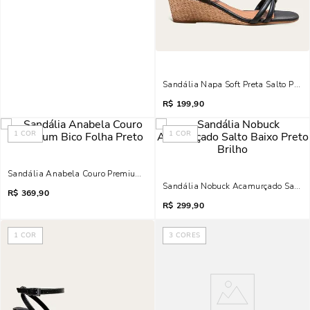
Sandália Napa Soft Preta Salto Pal
R$
199,90
1
COR
1
COR
Sandália Anabela Couro Premium Bico Folha Preto
Sandália Nobuck Acamurçado Salto Ba
R$
369,90
R$
299,90
1
COR
3
CORES