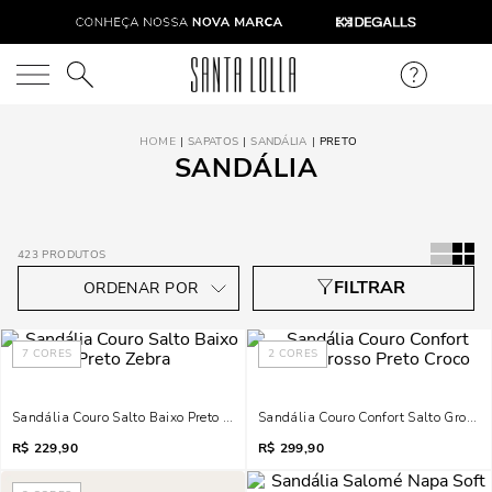
O que você está procurando?
SAPATOS
SANDÁLIA
PRETO
SANDÁLIA
423
PRODUTOS
7
CORES
2
CORES
Sandália Couro Salto Baixo Preto Zebra
Sandália Couro Confort Salto Grosso 
R$
229,90
R$
299,90