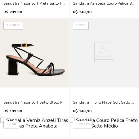
Sandália Napa Soft Preta Salto Fino Metalizado
Sandália Anabela Couro Pelica Bico F
R$
299,90
R$
349,90
2
CORES
1
COR
Sandália Napa Soft Salto Bloco Preto Tiras Finas
Sandália Thong Napa Soft Salto Fino
R$
199,90
R$
249,90
1
COR
3
CORES