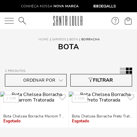
O que você está procurando?
SAPATOS
BOTA
BORRACHA
BOTA
2
PRODUTOS
1
COR
1
COR
Bota Chelsea Borracha Marrom Tratorada
Bota Chelsea Borracha Preto Tratora
Indisponível
Indisponível