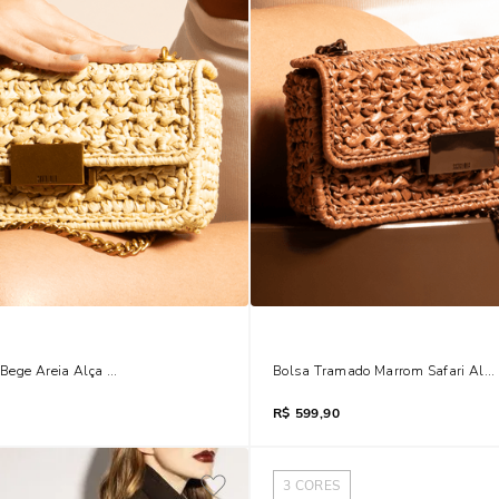
Bege Areia Alça De Corrente Dourada
Bolsa Tramado Marrom Safari Alça 
R$
599,90
3
CORES