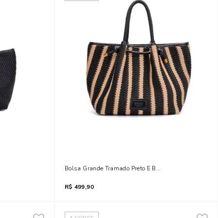
 De Ombro
Bolsa Grande Tramado Preto E Bege Alça De Ombro
R$
499,90