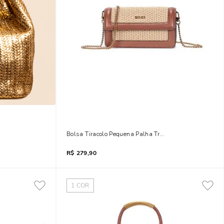
talizado Dourado
Bolsa Tiracolo Pequena Palha Tramado Bege Areia
R$
279,90
1
COR