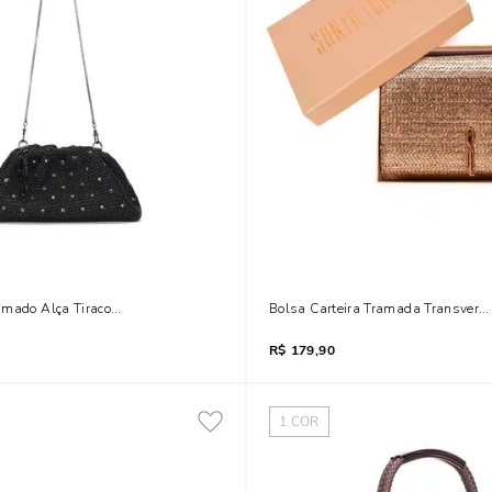
mado Alça Tiracolo Preto Brilho
Bolsa Carteira Tramada Transvers
R$
179,90
1
COR