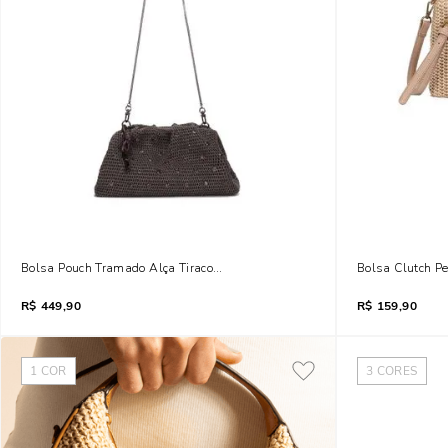
Bolsa Pouch Tramado Alça Tiracolo Marrom Brilho
Bolsa Clutch P
R$
449,90
R$
159,90
1
COR
3
CORES