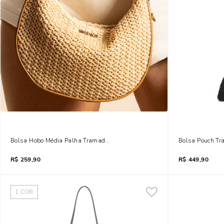
Bolsa Hobo Média Palha Tramado Bege Areia
Bolsa Pouch Tra
R$
259,90
R$
449,90
1
COR