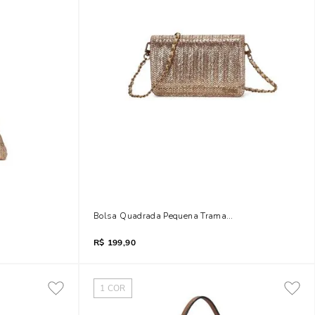
urado Tiracolo Brilho
Bolsa Quadrada Pequena Tramada Dourada Transver
R$
199,90
1
COR