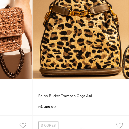
De Corrente Grafite
Bolsa Bucket Tramado Onça Animal Print Alça Corrent
R$
389,90
3
CORES