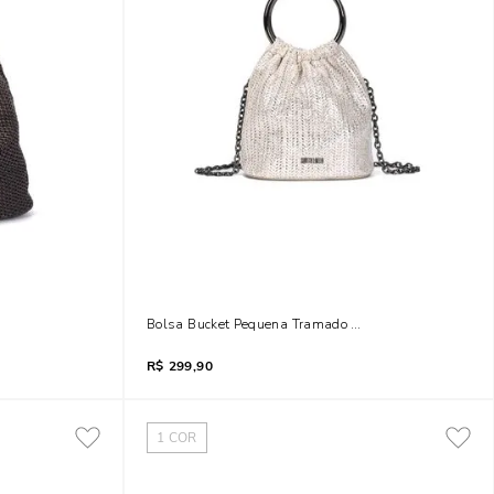
o Marrom Transversal
Bolsa Bucket Pequena Tramado Metalizado Prata
R$
299,90
1
COR