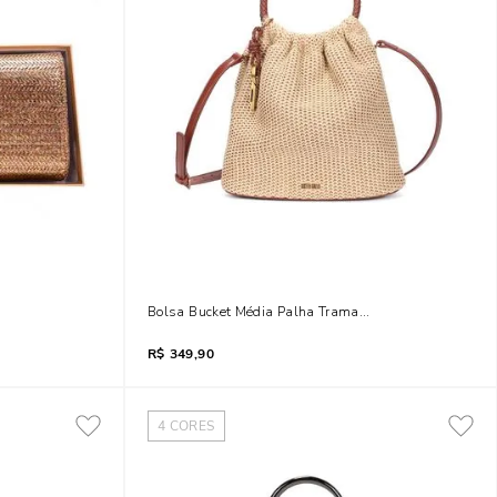
al Dourada
Bolsa Bucket Média Palha Tramado Bege Transversal
R$
349,90
4
CORES