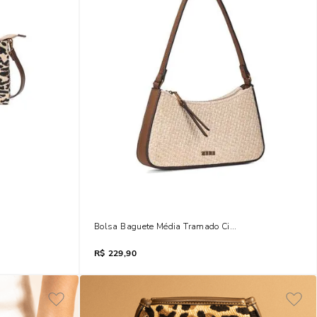
t Onça Transversal
Bolsa Baguete Média Tramado Cinza Fog
R$
229,90