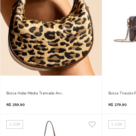
Bolsa Hobo Média Tramado Animal Print Onça
Bolsa Tiracolo
R$
259,90
R$
279,90
1
COR
1
COR