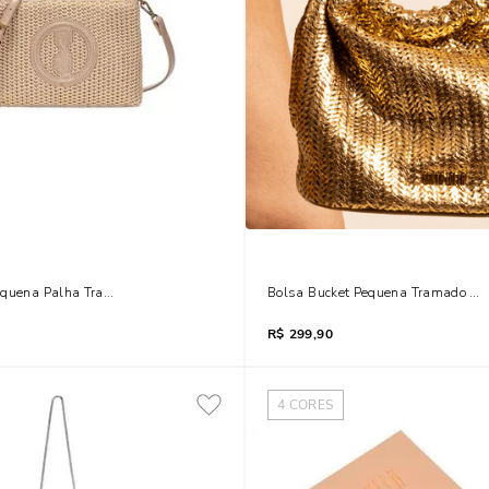
equena Palha Tramado Bege Transversal
Bolsa Bucket Pequena Tramado Me
R$
299,90
4
CORES