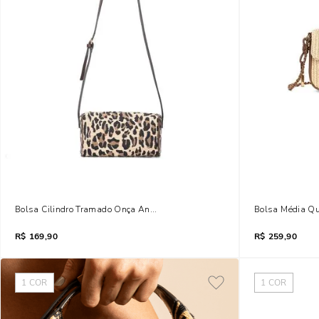
Bolsa Cilindro Tramado Onça Animal Print Transversal
Bolsa Média Qu
R$
169,90
R$
259,90
1
COR
1
COR