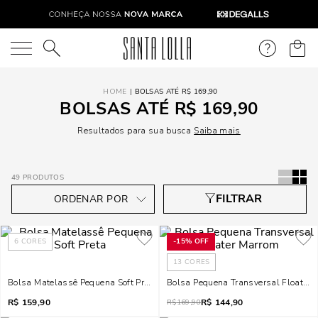
O que você está procurando?
BOLSAS ATÉ R$ 169,90
BOLSAS ATÉ R$ 169,90
Resultados para sua busca
Saiba mais
49
PRODUTOS
6
CORES
-
15%
OFF
13
CORES
Bolsa Matelassê Pequena Soft Preta
Bolsa Pequena Transversal Floater 
R$
159,90
R$
144,90
R$
169,90