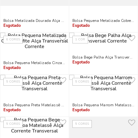
Bolsa Metalizada Dourada Alça De Corrente
Bolsa Pequena Metalizada Cobre Alç
Indisponível
Indisponível
6
CORES
1
COR
Bolsa Bege Palha Alça Transversal 
Bolsa Pequena Metalizada Cinza Grafite Alça Transversal Corrente
Indisponível
Indisponível
5
CORES
5
CORES
Bolsa Pequena Preta Matelassê Alça Corrente Transversal
Bolsa Pequena Marrom Matelassê Al
Indisponível
Indisponível
5
CORES
5
CORES