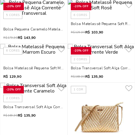
-
20%
OFF
-
20%
OFF
5
CORES
6
CORES
Bolsa Matelassê Pequena Soft Rosê
Bolsa Pequena Caramelo Matelassê Alça Corrente Transversal
R$
103,90
R$
129,90
R$
143,90
R$
179,90
6
CORES
-
20%
OFF
2
CORES
Bolsa Matelassê Pequena Soft Marrom Escuro
Bolsa Transversal Soft Alça Corrente
R$
129,90
R$
135,90
R$
169,90
-
20%
OFF
1
COR
2
CORES
Bolsa Transversal Soft Alça Corrente Caramelo
R$
135,90
R$
169,90