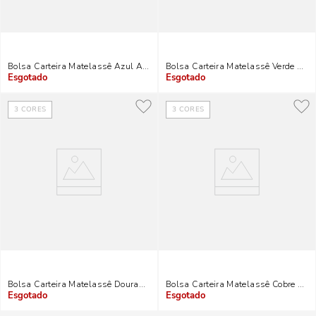
Bolsa Carteira Matelassê Azul Alça Corrente
Bolsa Carteira Matelassê Verde Alça
Indisponível
Indisponível
3
CORES
3
CORES
Bolsa Carteira Matelassê Dourada Metalizada Alça Corrente
Bolsa Carteira Matelassê Cobre Meta
Indisponível
Indisponível