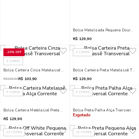
Bolsa Metalizada Pequena Dourada
R$
129,90
-
20%
OFF
3
CORES
3
CORES
Bolsa Carteira Cinza Matelassê Transversal
Bolsa Carteira Preta Matelassê Tran
R$
103,90
R$
129,90
R$
129,90
5
CORES
5
CORES
Bolsa Carteira Matelassê Preta Alça Corrente
Bolsa Preta Palha Alça Transversal 
R$
129,90
Indisponível
13
CORES
13
CORES