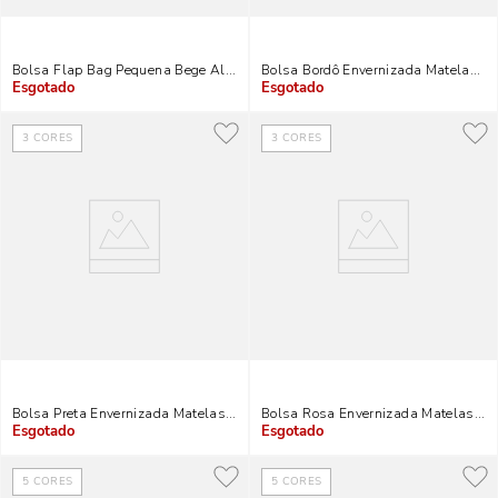
Bolsa Flap Bag Pequena Bege Alça Metalizada
Bolsa Bordô Envernizada Matelassê 
Indisponível
Indisponível
3
CORES
3
CORES
Bolsa Preta Envernizada Matelassê Alça Corrente Transversal
Bolsa Rosa Envernizada Matelassê A
Indisponível
Indisponível
5
CORES
5
CORES