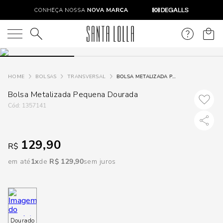
DISPON
EM
O que você está procurando?
e
BOLSAS
TRANSVERSAL
BOLSA METALIZADA PEQUENA DOURADA
Bolsa Metalizada Pequena Dourada
e
:
1357141
p
129,90
R$
Selecione
seu
em até
1
R$
129
,
90
sem juros
estado:
O
Usar
Dourado