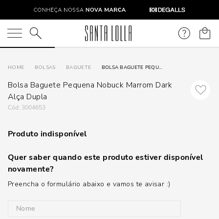
O que você está procurando?
BOLSAS
BAGUETE
BOLSA BAGUETE PEQUENA NOBUCK MARROM DARK ALÇA DUPLA
Bolsa Baguete Pequena Nobuck Marrom Dark
Alça Dupla
:
3004653
Produto indisponível
Quer saber quando este produto estiver disponível
novamente?
Preencha o formulário abaixo e vamos te avisar :)