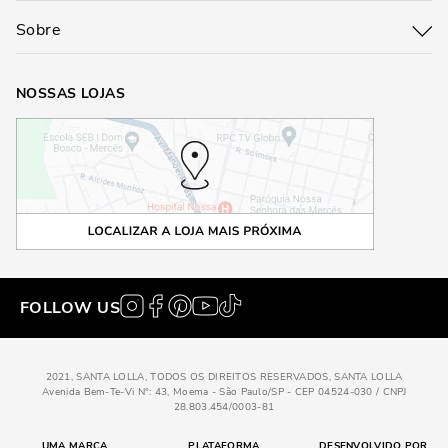
Sobre
NOSSAS LOJAS
FOLLOW US
2021, SANTA LOLLA, TODOS OS DIREITOS RESERVADOS, SANTA LOLLA
Avenida Bem-Te-Vi N°: 43, Moema - São Paulo/SP - CEP 04524-030 / CNPJ
28.803.454/0003-81
UMA MARCA
PLATAFORMA
DESENVOLVIDO POR