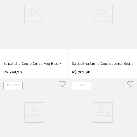
Sapatilha Couro Cinza Fog Bico Fino Bicolor Laço
Sapatilha Linho Copacabana Bege Bic
R$
249,90
R$
269,90
3
CORES
3
CORES