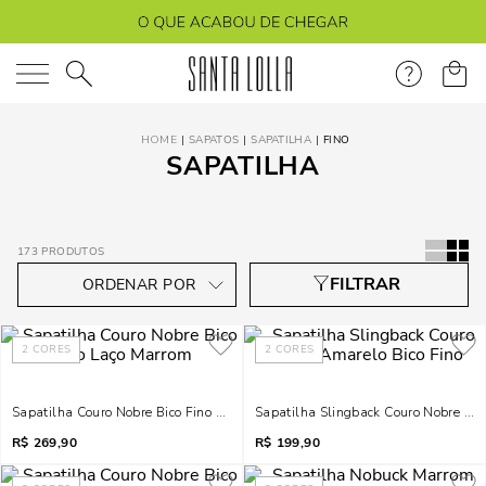
O que você está procurando?
SAPATOS
SAPATILHA
FINO
SAPATILHA
173
PRODUTOS
2
CORES
2
CORES
Sapatilha Couro Nobre Bico Fino Laço Marrom
Sapatilha Slingback Couro Nobre Ama
R$
269,90
R$
199,90