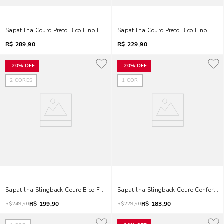
Sapatilha Couro Preto Bico Fino Fivela
Sapatilha Couro Preto Bico Fino Meta
R$
289,90
R$
229,90
-
20%
OFF
-
20%
OFF
2
CORES
1
COR
Sapatilha Slingback Couro Bico Fino Laço Preto
Sapatilha Slingback Couro Confort Pr
R$
199,90
R$
183,90
R$
249,90
R$
229,90