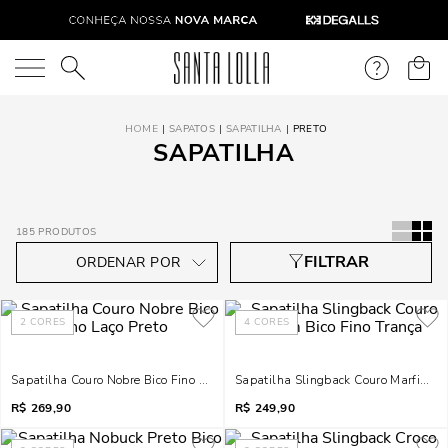
O que você está procurando?
SAPATOS
SAPATILHA
PRETO
SAPATILHA
185
PRODUTOS
2
CORES
4
CORES
Sapatilha Couro Nobre Bico Fino Laço Preto
Sapatilha Slingback Couro Marfim Bi
R$
269,90
R$
249,90