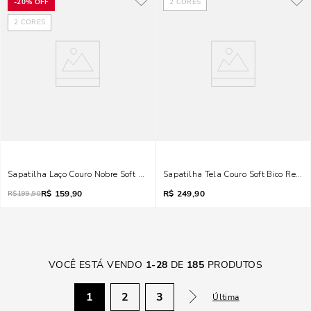
-
20%
OFF
2
CORES
2
CORES
Sapatilha Laço Couro Nobre Soft Preta
Sapatilha Tela Couro Soft Bico Redon
R$
159,90
R$
249,90
R$
199,90
VOCÊ ESTÁ VENDO
1
-
28
DE
185
PRODUTOS
1
2
3
Última