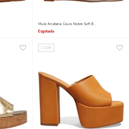
co Quadrado Caramelo
Mule Anabela Couro Nobre Soft Bico Quadrado Off Wh
Indisponível
1
COR