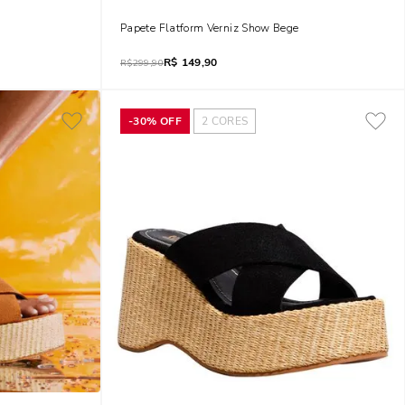
Papete Flatform Verniz Show Bege
R$
149,90
R$
299,90
-
30%
OFF
2
CORES