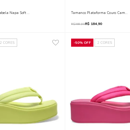
bela Napa Soft Bico Quadrado Preto
Tamanco Plataforma Couro Camur
R$
184,90
R$
369,90
2
CORES
-
50%
OFF
2
CORES