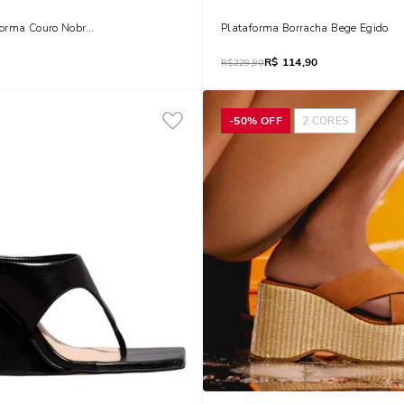
orma Couro Nobre Soft Off White
Plataforma Borracha Bege Egido
R$
114,90
R$
229,90
-
50%
OFF
2
CORES