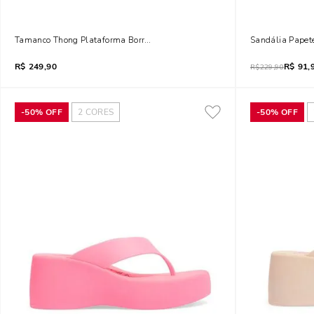
Tamanco Thong Plataforma Borracha Preto
Sandália Papet
R$
249,90
R$
91,
R$
229,90
-
50%
OFF
2
CORES
-
50%
OFF