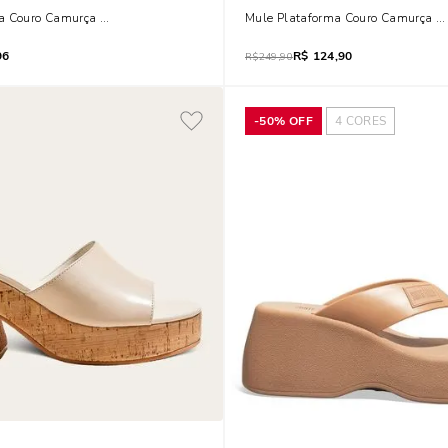
a Couro Camurça Amarelo Mostarda
Mule Plataforma Couro Camurça Pr
96
R$
124,90
R$
249,90
-
50%
OFF
4
CORES