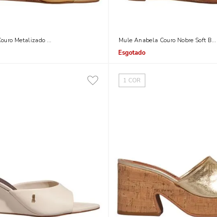
ouro Metalizado Bico Quadrado Dourado
Mule Anabela Couro Nobre Soft Bi
Indisponível
1
COR