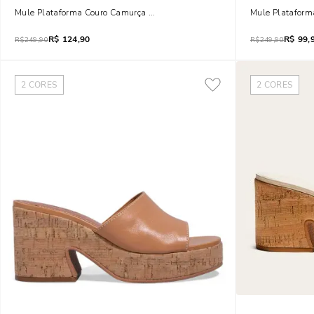
Mule Plataforma Couro Camurça Marrom
Mule Plataform
R$
124,90
R$
99,
R$
249,90
R$
249,90
2
CORES
2
CORES