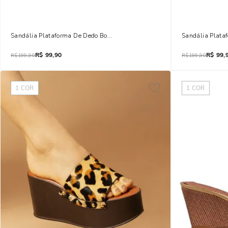
Sandália Plataforma De Dedo Borracha Rosa Chic Jelly
Sandália Plata
R$
99,90
R$
99,
R$
199,90
R$
199,90
1
COR
1
COR