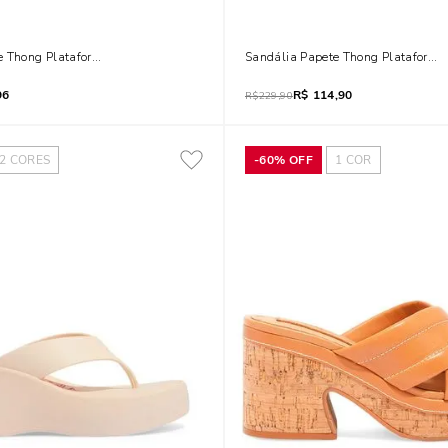
e Thong Plataforma Flatform De Borracha Verde
Sandália Papete Thong Plataforma
96
R$
114,90
R$
229,90
2
CORES
-
60%
OFF
1
COR