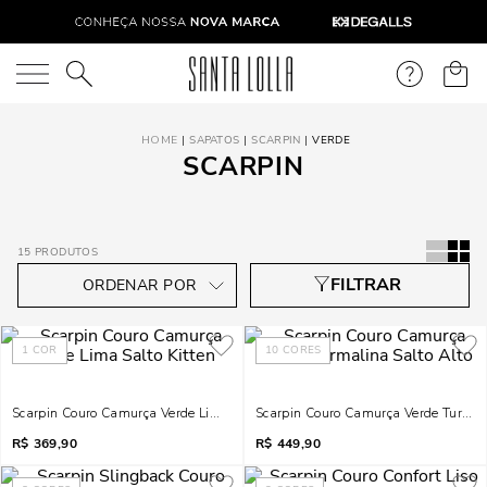
O que você está procurando?
SAPATOS
SCARPIN
VERDE
SCARPIN
15
PRODUTOS
1
COR
10
CORES
Scarpin Couro Camurça Verde Lima Salto Kitten
Scarpin Couro Camurça Verde Turmal
R$
369,90
R$
449,90