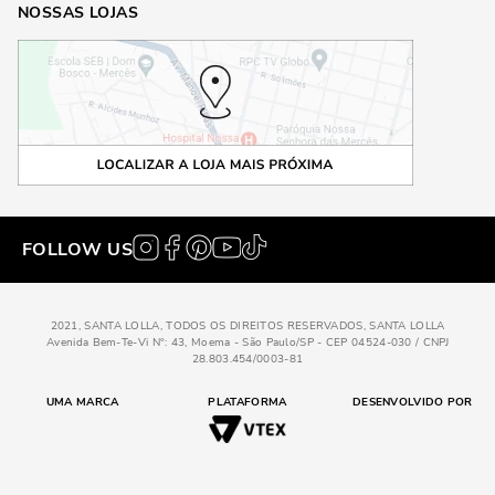
NOSSAS LOJAS
FOLLOW US
2021, SANTA LOLLA, TODOS OS DIREITOS RESERVADOS, SANTA LOLLA
Avenida Bem-Te-Vi N°: 43, Moema - São Paulo/SP - CEP 04524-030 / CNPJ
28.803.454/0003-81
UMA MARCA
PLATAFORMA
DESENVOLVIDO POR