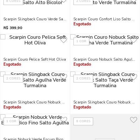
8
CORES
2
CORES
Scarpin Slingback Couro Verde Salto Alto Bicolor
Scarpin Couro Confort Liso Salto Alt
R$
399,90
Indisponível
1
COR
Scarpin Couro Pelica Soft Hot Oliva
Scarpin Couro Nobuck Salto Agulha 
Indisponível
Indisponível
2
CORES
2
CORES
Scarpin Slingback Couro Nobuck Salto Agulha Verde Turmalina
Scarpin Slingback Couro Nobuck Salt
Indisponível
Indisponível
1
COR
8
CORES
Scarpin Nobuck Verde Escuro Bico Fino Salto Agulha