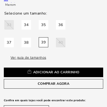
loca
Marrom
a
33
34
35
36
39
37
38
40
Ver guia de tamanhos
ADICIONAR AO CARRINHO
COMPRAR AGORA
Confira em quais lojas você pode encontrar este produto: