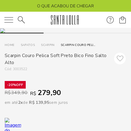
DISPON
EM
O que você está procurando?
e
SAPATOS
SCARPIN
SCARPIN COURO PELICA SOFT PRETO BICO FINO SALTO ALTO
Scarpin Couro Pelica Soft Preto Bico Fino Salto
e
Alto
p
:
3003522
20%
Selecione
279,90
R$
349,90
R$
seu
estado:
em até
2
R$
139
,
95
sem juros
O
Usar