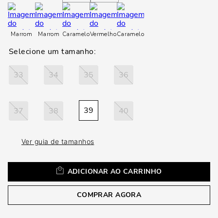
loca
a
Marrom
Marrom
Caramelo
Vermelho
Caramelo
33
34
35
36
39
37
38
40
Ver guia de tamanhos
ADICIONAR AO CARRINHO
COMPRAR AGORA