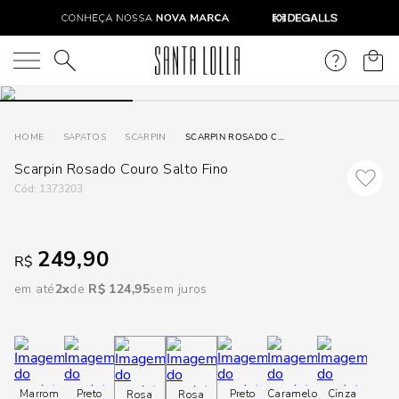
DISPON
EM
O que você está procurando?
e
SAPATOS
SCARPIN
SCARPIN ROSADO COURO SALTO FINO
Scarpin Rosado Couro Salto Fino
e
:
1373203
p
249,90
R$
Selecione
seu
em até
2
R$
124
,
95
sem juros
estado:
O
Usar
Marrom
Preto
Preto
Caramelo
Cinza
Rosa
Rosa