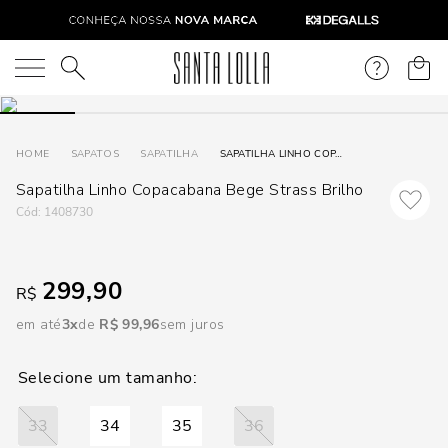
DISPON
EM
O que você está procurando?
e
SAPATOS
SAPATILHA
SAPATILHA LINHO COPACABANA BEGE STRASS BRILHO
Sapatilha Linho Copacabana Bege Strass Brilho
e
:
1408730
p
299,90
R$
Selecione
seu
em até
3
R$
99
,
96
sem juros
estado:
O
33
34
35
36
Usar