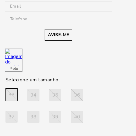
AVISE-ME
Preto
33
34
35
36
37
38
39
40