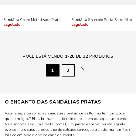
Sandália Couro Metalizado Prata Salto Espelho
Sandália Specchio Prata Salto Alto
Indisponível
Indisponível
VOCÊ ESTÁ VENDO
1
-
28
DE
32
PRODUTOS
1
2
O ENCANTO DAS SANDÁLIAS PRATAS
Você já reparou como as sandálias pratas de salto fino têm um poder
quase mágico? Elas brilham — literalmente — em qualquer ambiente.
Não importa se é uma festa formal, um jantar especial ou até aquele
evento mais casual: esse tipo de calçado consegue transformar um look
básico em algo digno de capa de revista.