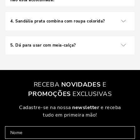
não está acostumada?
VESTIDOS LONGOS E CURTOS
Salto entre 5 e 7 cm é o ideal para iniciantes, oferecendo
equilíbrio entre conforto e elegância.
As sandálias pratas são campeãs quando o assunto é combinar com
4
.
Sandália prata combina com roupa colorida?
vestidos. Sejam longos ou curtos, leves ou encorpados, esse tipo de
calçado completa o visual com perfeição. Um vestido fluido com uma
Com certeza! Ela funciona como um neutro sofisticado,
sandália prata de tiras finas é puro romance. Já com um vestido curto e
estruturado, o efeito é mais moderno e ousado.
combinando com tons vibrantes e pastéis.
5
.
Dá para usar com meia-calça?
CALÇAS, SAIAS E MACACÕES
Sim, mas prefira meias finas e sem costura visível. O
visual pode ficar muito elegante com essa combinação
Sim, elas também ficam incríveis com calças. Uma pantalona de cintura
certa.
alta com uma sandália prata por baixo é um look de presença. Saias
midi ganham ainda mais destaque quando acompanhadas de um salto
fino. E os macacões? São uma aposta certeira! O salto dá aquela
RECEBA
NOVIDADES
E
levantada no visual, tirando o look do básico com facilidade.
PROMOÇÕES
EXCLUSIVAS
DICAS PARA ESCOLHER O SALTO IDEAL PARA
Cadastre-se na nossa
newsletter
e receba
VOCÊ
tudo em primeira mão!
ALTURA DO SALTO: CONFORTO VS ESTILO
Aqui vai um dilema comum: escolher um salto super alto para arrasar
ou um mais baixo para conseguir dançar a noite toda? A resposta é: