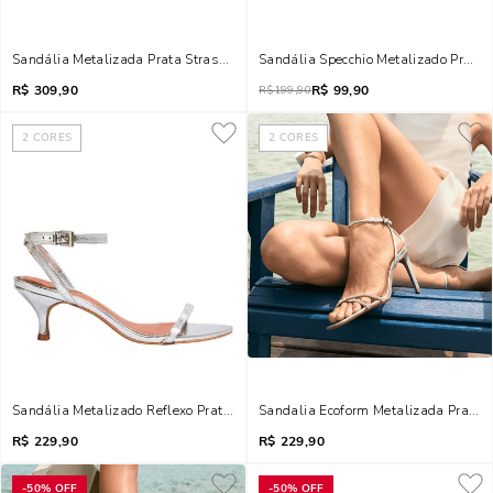
Sandália Metalizada Prata Strass Brilho Bico Folha Salto Alto
Sandália Specchio Metalizado Prata S
R$
309,90
R$
99,90
R$
199,90
2
CORES
2
CORES
Sandália Metalizado Reflexo Prata Salto Baixo Fino
Sandalia Ecoform Metalizada Prata S
R$
229,90
R$
229,90
-
50%
OFF
-
50%
OFF