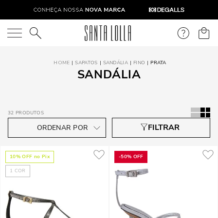
O que você está procurando?
SAPATOS
SANDÁLIA
FINO
PRATA
SANDÁLIA
32
PRODUTOS
10
% OFF no Pix
-
50%
OFF
1
COR