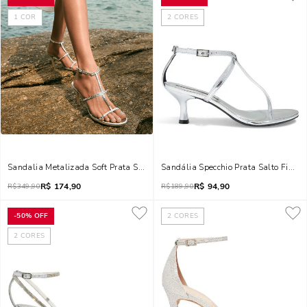
1
COR
2
CORES
Sandalia Metalizada Soft Prata Salto Alto Fino
Sandália Specchio Prata Salto Fino B
R$
174,90
R$
94,90
R$
349,90
R$
189,90
-
50%
OFF
2
CORES
2
CORES