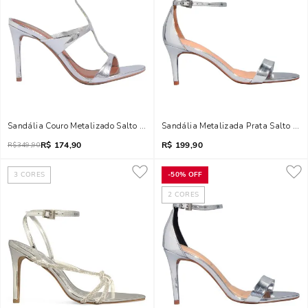
Sandália Couro Metalizado Salto Alto Fino Prata
Sandália Metalizada Prata Salto Fin
R$
174,90
R$
199,90
R$
349,90
3
CORES
-
50%
OFF
2
CORES