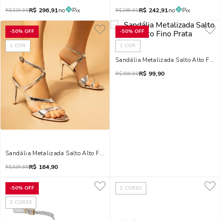
R$
296,91
no
Pix
R$
242,91
no
Pix
R$
329,90
R$
269,90
-
50%
OFF
-
50%
OFF
1
COR
1
COR
Sandália Metalizada Salto Alto Fino
R$
99,90
R$
199,90
Sandália Metalizada Salto Alto Fino Prata
R$
164,90
R$
329,90
-
50%
OFF
2
CORES
2
CORES