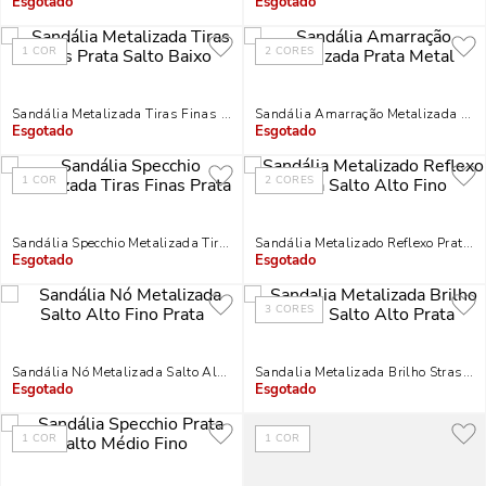
Indisponível
Indisponível
1
COR
2
CORES
Sandália Metalizada Tiras Finas Prata Salto Baixo
Sandália Amarração Metalizada Prat
Indisponível
Indisponível
1
COR
2
CORES
Sandália Specchio Metalizada Tiras Finas Prata
Sandália Metalizado Reflexo Prata Sa
Indisponível
Indisponível
3
CORES
Sandália Nó Metalizada Salto Alto Fino Prata
Sandalia Metalizada Brilho Strass Sa
Indisponível
Indisponível
1
COR
1
COR