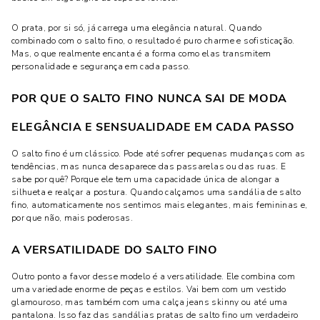
O prata, por si só, já carrega uma elegância natural. Quando
combinado com o salto fino, o resultado é puro charme e sofisticação.
Mas, o que realmente encanta é a forma como elas transmitem
personalidade e segurança em cada passo.
POR QUE O SALTO FINO NUNCA SAI DE MODA
ELEGÂNCIA E SENSUALIDADE EM CADA PASSO
O salto fino é um clássico. Pode até sofrer pequenas mudanças com as
tendências, mas nunca desaparece das passarelas ou das ruas. E
sabe por quê? Porque ele tem uma capacidade única de alongar a
silhueta e realçar a postura. Quando calçamos uma sandália de salto
fino, automaticamente nos sentimos mais elegantes, mais femininas e,
por que não, mais poderosas.
A VERSATILIDADE DO SALTO FINO
Outro ponto a favor desse modelo é a versatilidade. Ele combina com
uma variedade enorme de peças e estilos. Vai bem com um vestido
glamouroso, mas também com uma calça jeans skinny ou até uma
pantalona. Isso faz das sandálias pratas de salto fino um verdadeiro