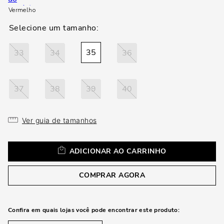
loca
Vermelho
a
35
33
34
36
37
38
39
40
Ver guia de tamanhos
ADICIONAR AO CARRINHO
COMPRAR AGORA
Confira em quais lojas você pode encontrar este produto: