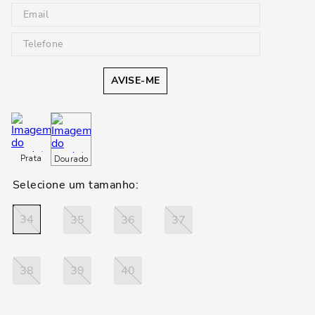
AVISE-ME
Prata
Dourado
34
35
36
37
38
39
40