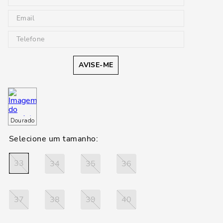
AVISE-ME
Dourado
33
34
35
36
37
38
39
40