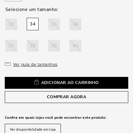
loca
a
34
33
35
36
37
38
39
40
Ver guia de tamanhos
ADICIONAR AO CARRINHO
COMPRAR AGORA
Confira em quais lojas você pode encontrar este produto:
Ver disponibilidade em loja