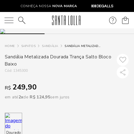
DISPON
EM
O que você está procurando?
e
SAPATOS
SANDÁLIA
SANDÁLIA METALIZADA DOURADA TRANÇA SALTO BLOCO BAIXO
Sandália Metalizada Dourada Trança Salto Bloco
e
Baixo
p
:
1345300
249,90
R$
Selecione
seu
em até
2
R$
124
,
95
sem juros
estado:
O
Usar
Dourado