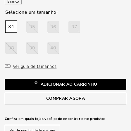
loca
Branco
a
34
35
36
37
38
39
40
Ver guia de tamanhos
ADICIONAR AO CARRINHO
COMPRAR AGORA
Confira em quais lojas você pode encontrar este produto:
Ver disponibilidade em loja