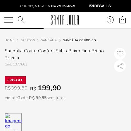
DISPON
EM
O que você está procurando?
e
SAPATOS
SANDÁLIA
SANDÁLIA COURO CONFORT SALTO BAIXO FINO BRILHO BRANCA
Sandália Couro Confort Salto Baixo Fino Brilho
e
Branca
:
1377661
p
50%
199,90
Selecione
R$
399,90
R$
seu
em até
2
R$
99
,
95
sem juros
estado:
O
Usar