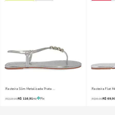
Rasteira Slim Metalizada Prata Brilho
Rasteira Flat M
R$
116,91
no
Pix
R$
69,9
R$
129,90
R$
99,90