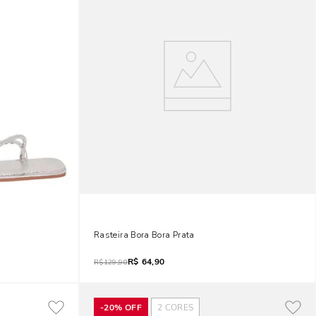
Rasteira Bora Bora Prata
R$
64,90
R$
129,90
-
20%
OFF
2
CORES