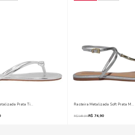
etalizada Prata Tiras Nó
Rasteira Metalizada Soft Prata Met
0
R$
74,90
R$
149,90