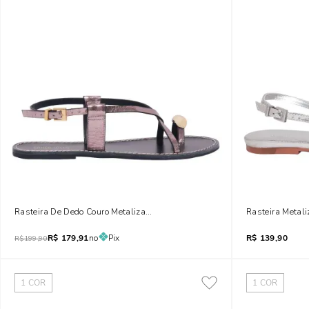
Rasteira De Dedo Couro Metalizada Prata
Rasteira Metali
R$
179,91
no
Pix
R$
139,90
R$
199,90
1
COR
1
COR