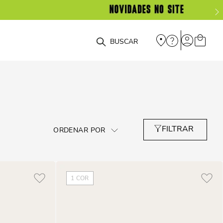
O que você está procurando?
1
COR