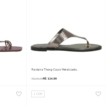
ata
Rasteira Thong Couro Metalizado Prata
R$
114,90
R$
229,90
1
COR