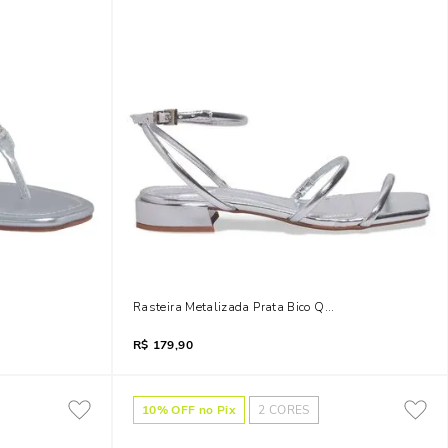
ico Quadrado
Rasteira Metalizada Prata Bico Quadrado
R$
179,90
10
% OFF no Pix
2
CORES