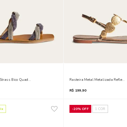
 Strass Bico Quadrado Prata
Rasteira Metal Metalizada Reflexo
R$
199,90
ix
-
20%
OFF
1
COR