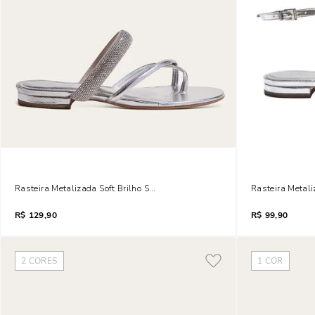
Rasteira Metalizada Soft Brilho Strass Prata
Rasteira Metali
R$
129,90
R$
99,90
2
CORES
1
COR