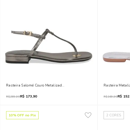
Rasteira Salomé Couro Metalizado Prata
Rasteira Metali
R$
173,90
R$
152
R$
289,90
R$
169,90
10
% OFF no Pix
2
CORES