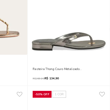
 Dourada
Rasteira Thong Couro Metalizado Prata
R$
134,90
R$
269,90
-
50%
OFF
1
COR