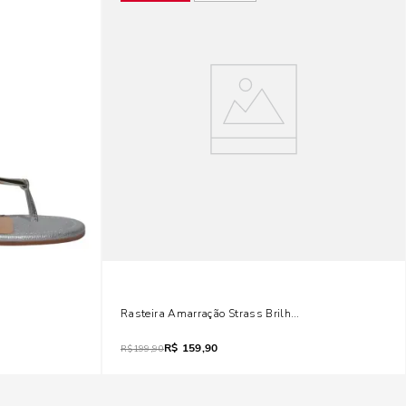
al
Rasteira Amarração Strass Brilho Prata
R$
159,90
R$
199,90