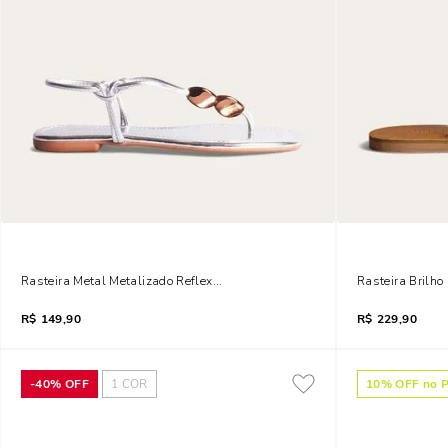
Rasteira Metal Metalizado Reflexo Prata
Rasteira Brilho
R$
149,90
R$
229,90
-
40%
OFF
1
COR
10
% OFF no P