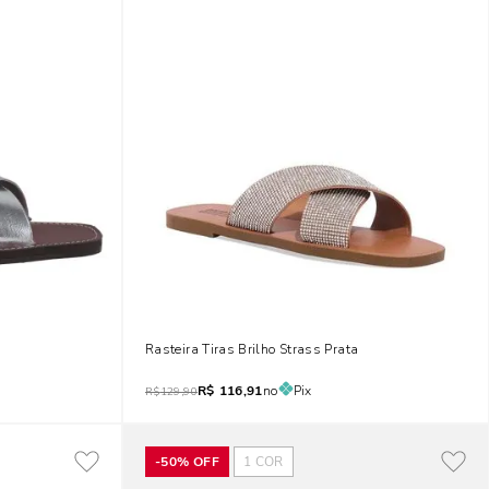
rata
Rasteira Tiras Brilho Strass Prata
R$
116,91
no
Pix
R$
129,90
-
50%
OFF
1
COR