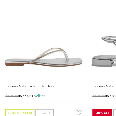
Rasteira Metalizada Brilho Strass Prata
Rasteira Metal
R$
116,91
no
Pix
R$
139
R$
129,90
R$
199,90
10
% OFF no Pix
3
CORES
-
30%
OFF