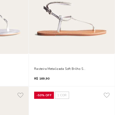
rata
Rasteira Metalizada Soft Brilho Strass Prata
R$
169,90
-
50%
OFF
1
COR