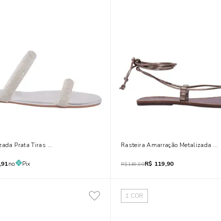
zada Prata Tiras Strass Brilho
Rasteira Amarração Metalizada Pr
,91
no
Pix
R$
119,90
R$
149,90
1
COR