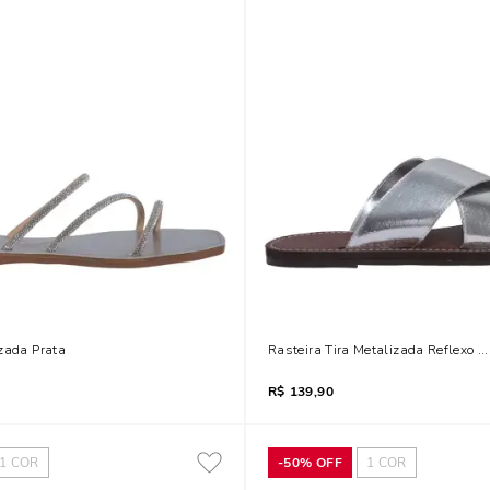
zada Prata
Rasteira Tira Metalizada Reflexo P
R$
139,90
1
COR
-
50%
OFF
1
COR