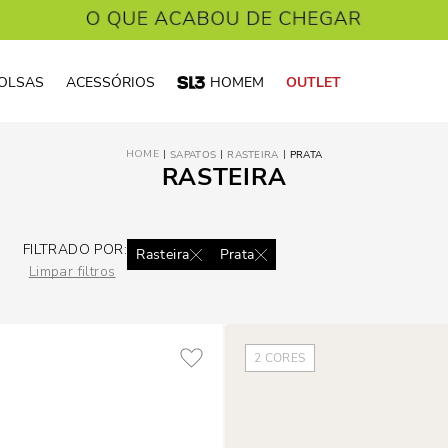
OLSAS
ACESSÓRIOS
HOMEM
OUTLET
SAPATOS
RASTEIRA
PRATA
RASTEIRA
FILTRADO POR:
Rasteira
Prata
Limpar filtros
2
CORES