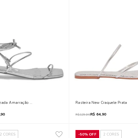
izada Amarração Bico Quadrado Prata
Rasteira New Craquele Prata
,90
R$
64,90
R$
129,90
2
CORES
-
50%
OFF
2
CORES