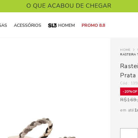
SAS
ACESSÓRIOS
HOMEM
PROMO 8.8
RASTEIRA 
Rastei
Prata
:
135
20%
R$
169
em até
1