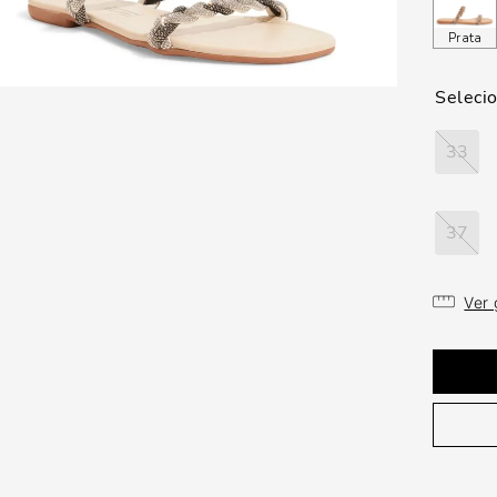
Prata
33
37
Ver