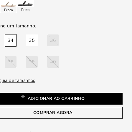
a
Preto
Prata
34
35
36
38
39
40
 guia de tamanhos
ADICIONAR AO CARRINHO
COMPRAR AGORA