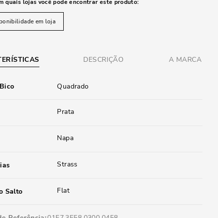
m quais lojas você pode encontrar este produto:
ponibilidade em loja
ERÍSTICAS
DESCRIÇÃO
A MARCA
 Bico
Quadrado
Prata
Napa
Strass
ias
Flat
o Salto
de Referência
01F7.3E58.0300.0458