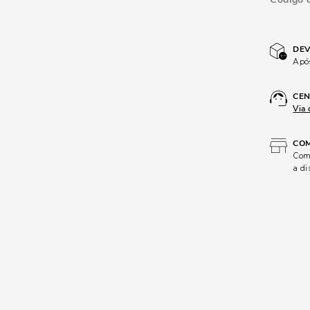
DEV
Após
CEN
Via 
COM
Comp
a di