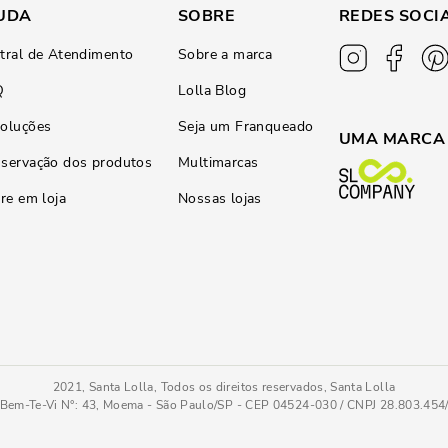
UDA
SOBRE
REDES SOCI
tral de Atendimento
Sobre a marca
Q
Lolla Blog
oluções
Seja um Franqueado
UMA MARCA
servação dos produtos
Multimarcas
ire em loja
Nossas lojas
2021, Santa Lolla, Todos os direitos reservados, Santa Lolla
Bem-Te-Vi N°: 43, Moema - São Paulo/SP - CEP 04524-030 / CNPJ 28.803.45
Rasteira Trançada Brilho Bicolor Preto E Prata
34
COMPRAR AGOR
Tamanho
: