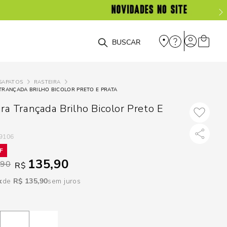
DISPON
EM
O que você está procurando?
e
SAPATOS
RASTEIRA
TRANÇADA BRILHO BICOLOR PRETO E PRATA
e
ra Trançada Brilho Bicolor Preto E
p
9106
Selecione seu
135,90
estado:
,90
R$
R$
135
,
90
sem juros
O
Usar
loca