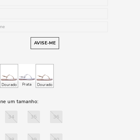
AVISE-ME
Prata
Dourado
Dourado
34
35
36
38
39
40