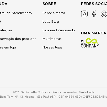
UDA
SOBRE
REDES SOCI
tral de Atendimento
Sobre a marca
Q
Lolla Blog
oluções
Seja um Franqueado
UMA MARCA
servação dos produtos
Multimarcas
ire em loja
Nossas lojas
2021, Santa Lolla, Todos os direitos reservados, Santa Lolla
Bem-Te-Vi N°: 43, Moema - São Paulo/SP - CEP 04524-030 / CNPJ 28.803.45