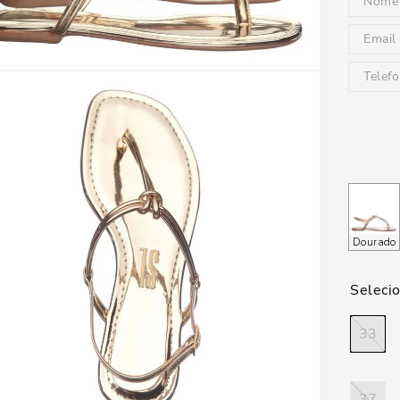
Dourado
33
37