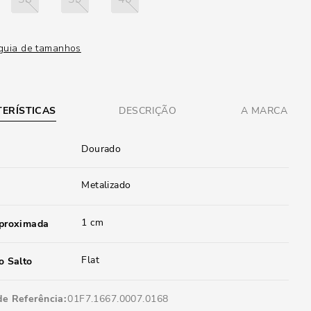
guia de tamanhos
ERÍSTICAS
DESCRIÇÃO
A MARCA
Dourado
Metalizado
1 cm
aproximada
Flat
o Salto
de Referência
01F7.1667.0007.0168