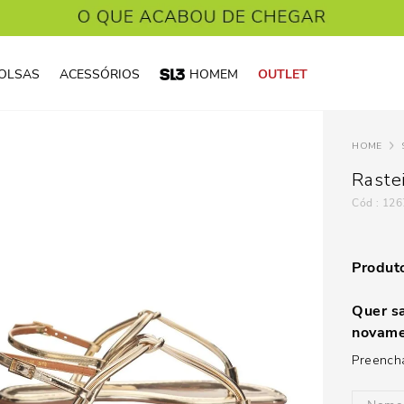
OLSAS
ACESSÓRIOS
HOMEM
OUTLET
Raste
:
126
Produto
Quer sa
novame
Preencha