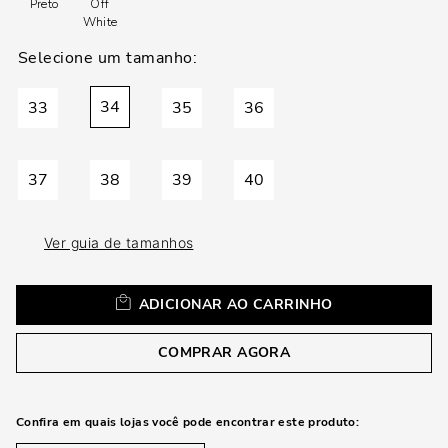
loca
Preto
Off
White
a
34
33
35
36
37
38
39
40
Ver guia de tamanhos
ADICIONAR AO CARRINHO
COMPRAR AGORA
Confira em quais lojas você pode encontrar este produto: