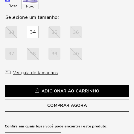
loca
Rosa
Roxo
a
34
33
35
36
37
38
39
40
Ver guia de tamanhos
ADICIONAR AO CARRINHO
COMPRAR AGORA
Confira em quais lojas você pode encontrar este produto: