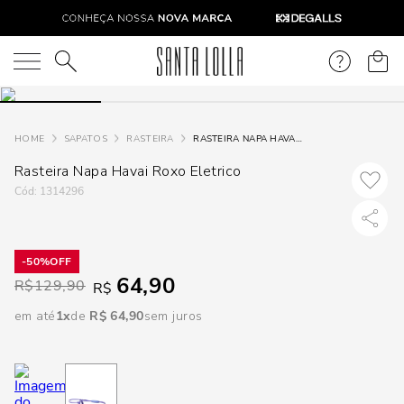
DISPON
EM
O que você está procurando?
e
SAPATOS
RASTEIRA
RASTEIRA NAPA HAVAI ROXO ELETRICO
Rasteira Napa Havai Roxo Eletrico
e
:
1314296
p
50%
Selecione
64,90
R$
129,90
R$
seu
estado:
em até
1
R$
64
,
90
sem juros
O
Usar