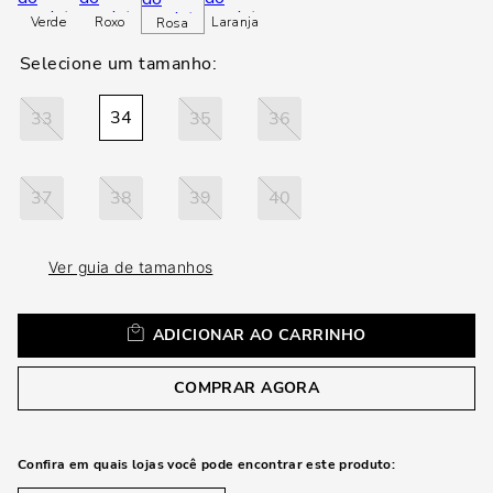
loca
Verde
Roxo
Laranja
Rosa
a
34
33
35
36
37
38
39
40
Ver guia de tamanhos
ADICIONAR AO CARRINHO
COMPRAR AGORA
Confira em quais lojas você pode encontrar este produto: