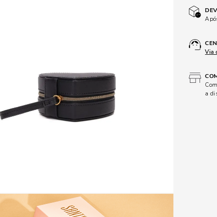
DEV
Após
CEN
Via 
COM
Comp
a di