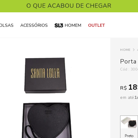
OLSAS
ACESSÓRIOS
HOMEM
OUTLET
Porta 
:
300
18
R$
em até
1
Preto