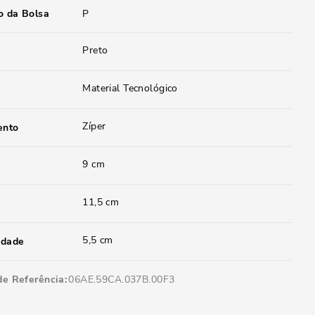
 da Bolsa
P
Preto
Material Tecnológico
Zíper
ento
9 cm
11,5 cm
5,5 cm
idade
de Referência
06AE.59CA.037B.00F3