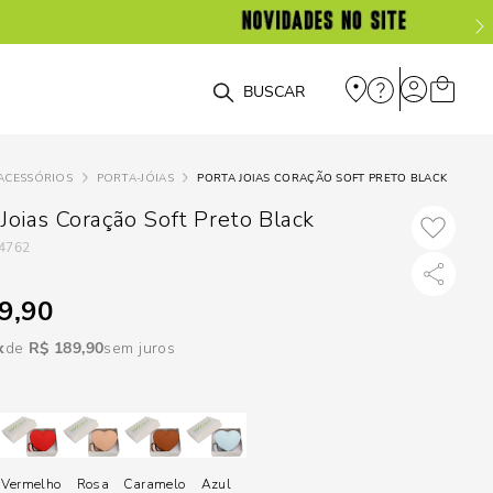
DISPON
EM
O que você está procurando?
e
ACESSÓRIOS
PORTA-JÓIAS
PORTA JOIAS CORAÇÃO SOFT PRETO BLACK
e
Joias Coração Soft Preto Black
4762
p
9,90
Selecione seu
R$
189
,
90
sem juros
estado:
O
Usar
loca
Vermelho
Rosa
Caramelo
Azul