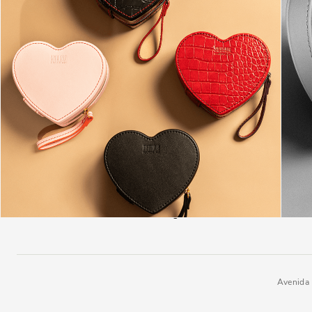
INSTITUCIONAL
AJ
NEW IN
Termos de Uso
Cen
SAPATOS
Aviso de Privacidade
FA
BOLSAS
Políticas de Pagamento
Dev
ACESSÓRIOS
Contrato de Compra e Venda
Con
MINI
Cartão Presente
Ret
OUTLET
Cashback
Trabalhe Conosco
Catálogo
Avenida 
Porta Joias Coração Soft Preto B