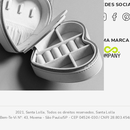
UDA
SOBRE
REDES SOCI
tral de Atendimento
Sobre a marca
Q
Lolla Blog
oluções
Seja um Franqueado
UMA MARCA
servação dos produtos
Multimarcas
ire em loja
Nossas lojas
2021, Santa Lolla, Todos os direitos reservados, Santa Lolla
Bem-Te-Vi N°: 43, Moema - São Paulo/SP - CEP 04524-030 / CNPJ 28.803.45
lack
PC
COMPRAR AGOR
Tamanho
: