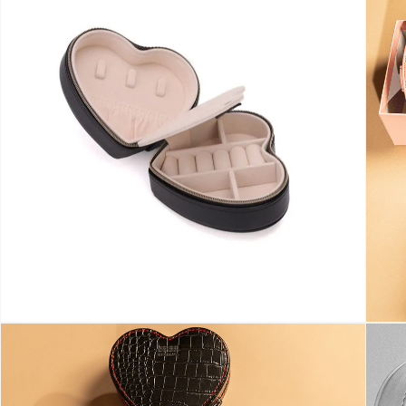
RECEBA
NOVIDADES
E
PROMOÇÕES
EXCLUSIVAS
Cadastre-se na nossa
newsletter
e receba
tudo em primeira mão!