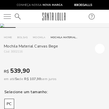
DISPON
EM
O que você está procurando?
e
BOLSAS
MOCHILA
MOCHILA MATERIAL CANVAS BEGE
Mochila Material Canvas Bege
e
:
3002116
p
539,90
R$
Selecione
seu
em até
5
R$
107
,
98
sem juros
estado:
O
PC
Usar