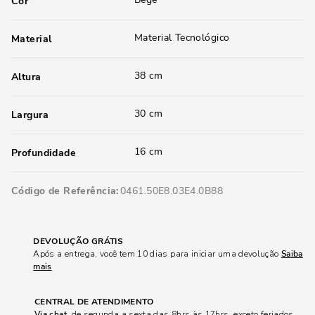
Cor
Material Tecnológico
Material
38 cm
Altura
30 cm
Largura
16 cm
Profundidade
Código de Referência
0461.50E8.03E4.0B88
DEVOLUÇÃO GRÁTIS
Após a entrega, você tem 10 dias para iniciar uma devolução
Saiba
mais
CENTRAL DE ATENDIMENTO
Via chat
, de segunda a sexta das 8hrs às 17hrs, exceto feriados.