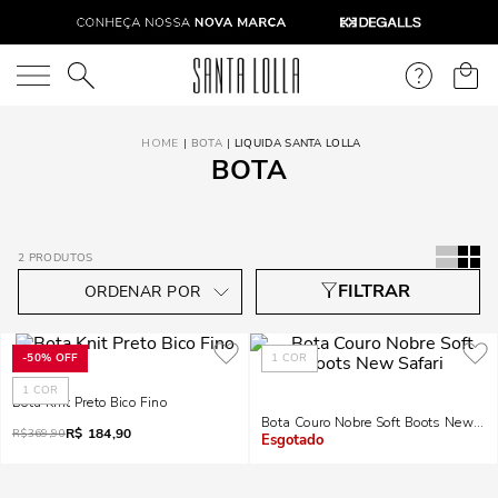
O que você está procurando?
BOTA
LIQUIDA SANTA LOLLA
BOTA
2
PRODUTOS
-
50%
OFF
1
COR
1
COR
Bota Knit Preto Bico Fino
Bota Couro Nobre Soft Boots New Saf
R$
184,90
R$
369,90
Indisponível