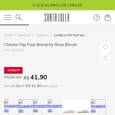
DISPON
EM
O que você está procurando?
e
SAPATOS
CHINELO
CHINELO FLIP FLOP BORRACHA ROSA BLOOM
Chinelo Flip Flop Borracha Rosa Bloom
e
:
1402884
p
30%
41,90
Selecione
R$
59,90
R$
seu
em até
1
R$
41
,
90
sem juros
estado:
O
Usar