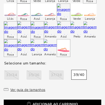
loca
Cinza
Verde
Laranja
Laranja
Verde
Rosa
Rosa
a
Lilás
Azul
Laranja
Verde
Laranja
Rosa
Rosa
Azul
Amarelo
Azul
Preto
Amarelo
Rosa
Rosa
Azul
Laranja
Amarelo
Rosa
Rosa
39/40
33/34
35/36
37/38
Ver guia de tamanhos
ADICIONAR AO CARRINHO