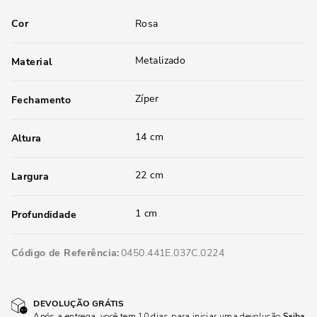
Cor
Rosa
Metalizado
Material
Zíper
Fechamento
14 cm
Altura
22 cm
Largura
1 cm
Profundidade
Código de Referência
0450.441E.037C.0224
DEVOLUÇÃO GRÁTIS
Após a entrega, você tem 10 dias para iniciar uma devolução
Saiba