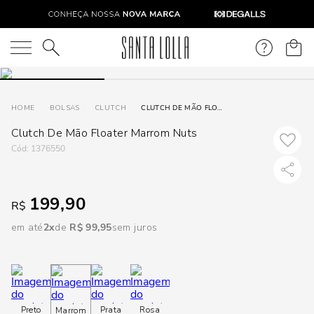
DISPON
EM
O que você está procurando?
e
BOLSAS
CLUTCH
CLUTCH DE MÃO FLOATER MARROM NUTS
Clutch De Mão Floater Marrom Nuts
e
:
1376550
p
199,90
R$
Selecione
seu
em até
2
R$
99
,
95
sem juros
estado:
O
Usar
Preto
Prata
Rosa
Marrom