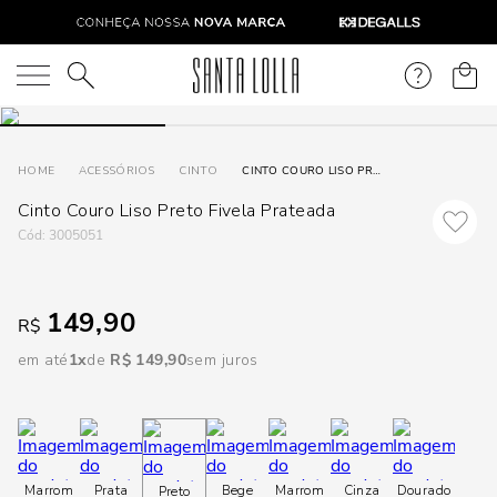
DISPON
EM
O que você está procurando?
e
ACESSÓRIOS
CINTO
CINTO COURO LISO PRETO FIVELA PRATEADA
Cinto Couro Liso Preto Fivela Prateada
e
:
3005051
p
149,90
R$
Selecione
seu
em até
1
R$
149
,
90
sem juros
estado:
O
Usar
Marrom
Prata
Bege
Marrom
Cinza
Dourado
Preto