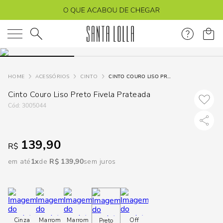
DISPON
EM
O que você está procurando?
e
ACESSÓRIOS
CINTO
CINTO COURO LISO PRETO FIVELA PRATEADA
Cinto Couro Liso Preto Fivela Prateada
e
:
3005044
p
139,90
R$
Selecione
seu
em até
1
R$
139
,
90
sem juros
estado:
O
Usar
Cinza
Marrom
Marrom
Off
Preto